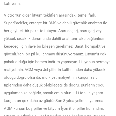
katı verin.
Victron’un diğer lityum teklifleri arasındaki temel fark,
SuperPack’ler, entegre bir BMS ve dahili güvenlik anahtarı ile
her şeyi tek bir pakette tutuyor. Aşırı deşarj, aşırı şarj veya
yüksek sıcaklık durumunda dahili anahtarın akü bağlantısını
keseceği için ilave bir bileşen gerekmez. Basit, kompakt ve
güvenli.Yeni bir pil kullanmayı düşünüyorsanız, Lityum’u çok
pahalı olduğu için hemen indirim yapmayın. Li-iyonun sermaye
maliyetinin, AGM veya Jel pillerin kalitesinden daha yüksek
olduğu doğru olsa da, mülkiyet maliyetinin kurşun asit
tiplerinden daha düşük olabileceği de doğru. Bunların çoğu
uygulamanıza bağlıdır, ancak emin olun – Li-ion ile yaşam
kurşuntan çok daha az güçtür.Son 8 yılda yelkenli yatımda
AGM kurşun boş piller ve Lityum İyon itici piller kullandım.