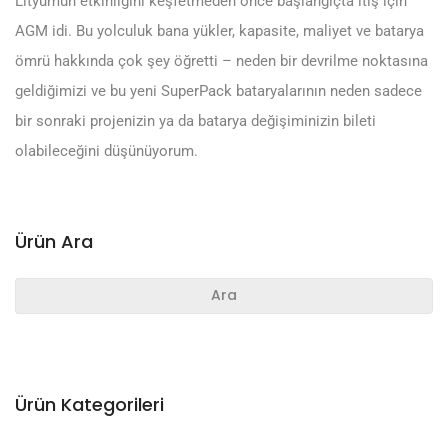
Lityumun etkinliğini keşfetmeden önce başlangıçta itiş için
AGM idi. Bu yolculuk bana yükler, kapasite, maliyet ve batarya
ömrü hakkında çok şey öğretti – neden bir devrilme noktasına
geldiğimizi ve bu yeni SuperPack bataryalarının neden sadece
bir sonraki projenizin ya da batarya değişiminizin bileti
olabileceğini düşünüyorum.
Ürün Ara
Search
for:
Ürün Kategorileri