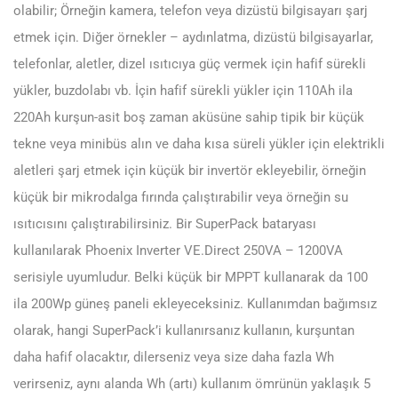
olabilir; Örneğin kamera, telefon veya dizüstü bilgisayarı şarj
etmek için. Diğer örnekler – aydınlatma, dizüstü bilgisayarlar,
telefonlar, aletler, dizel ısıtıcıya güç vermek için hafif sürekli
yükler, buzdolabı vb. İçin hafif sürekli yükler için 110Ah ila
220Ah kurşun-asit boş zaman aküsüne sahip tipik bir küçük
tekne veya minibüs alın ve daha kısa süreli yükler için elektrikli
aletleri şarj etmek için küçük bir invertör ekleyebilir, örneğin
küçük bir mikrodalga fırında çalıştırabilir veya örneğin su
ısıtıcısını çalıştırabilirsiniz. Bir SuperPack bataryası
kullanılarak Phoenix Inverter VE.Direct 250VA – 1200VA
serisiyle uyumludur. Belki küçük bir MPPT kullanarak da 100
ila 200Wp güneş paneli ekleyeceksiniz. Kullanımdan bağımsız
olarak, hangi SuperPack’i kullanırsanız kullanın, kurşuntan
daha hafif olacaktır, dilerseniz veya size daha fazla Wh
verirseniz, aynı alanda Wh (artı) kullanım ömrünün yaklaşık 5