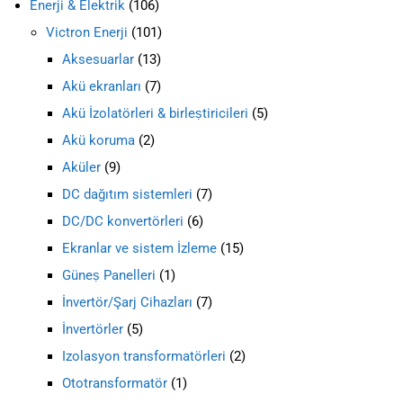
Enerji & Elektrik
106
Victron Enerji
101
Aksesuarlar
13
Akü ekranları
7
Akü İzolatörleri & birleṣtiricileri
5
Akü koruma
2
Aküler
9
DC dağıtım sistemleri
7
DC/DC konvertörleri
6
Ekranlar ve sistem İzleme
15
Güneṣ Panelleri
1
İnvertör/Şarj Cihazları
7
İnvertörler
5
Izolasyon transformatörleri
2
Ototransformatör
1